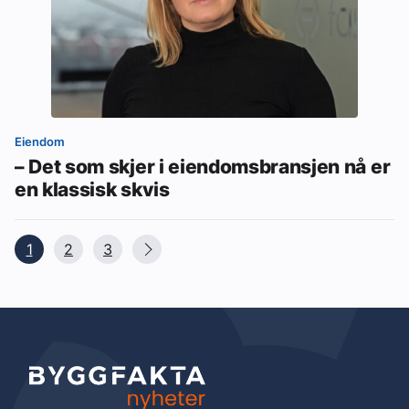
Eiendom
– Det som skjer i eiendomsbransjen nå er
en klassisk skvis
1
2
3