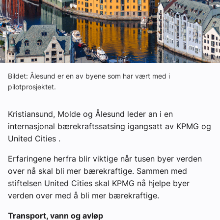
Ledige stillinger
eBlad
Aktivitetskalender
Bildet: Ålesund er en av byene som har vært med i
pilotprosjektet.
Bransjekommentar
Kristiansund, Molde og Ålesund leder an i en
internasjonal bærekraftssatsing igangsatt av KPMG og
Nyheter
United Cities .
Aktuelle prosjekter
Erfaringene herfra blir viktige når tusen byer verden
over nå skal bli mer bærekraftige. Sammen med
stiftelsen United Cities skal KPMG nå hjelpe byer
verden over med å bli mer bærekraftige.
Transport, vann og avløp