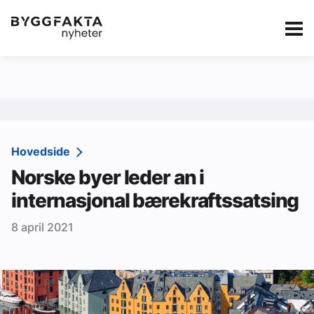
Kategorier
Jobbmarkedet
eBlad
Annonsere i Byg
Om oss
Redaksjonen
Hovedside
Norske byer leder an i
Om Byggfakta
internasjonal bærekraftssatsing
Annonsere
8 april 2021
Abonnere
Kontakt oss
Tips oss