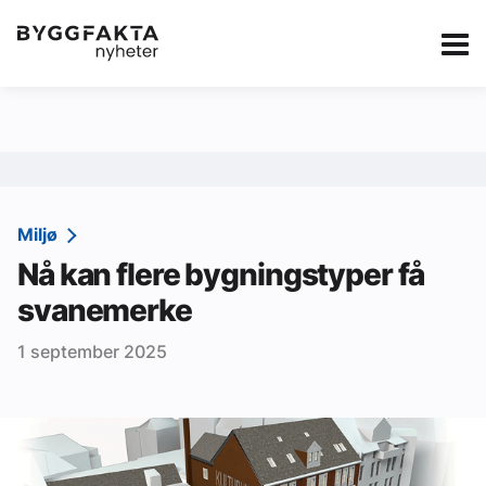
Kategorier
Jobbmarkedet
eBlad
Annonsere i Byg
Om oss
Redaksjonen
Miljø
Nå kan flere bygningstyper få
Om Byggfakta
svanemerke
Annonsere
1 september 2025
Abonnere
Kontakt oss
Tips oss