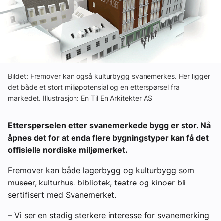
Ledige stillinger
eBlad
Aktivitetskalender
Bildet: Fremover kan også kulturbygg svanemerkes. Her ligger
det både et stort miljøpotensial og en etterspørsel fra
markedet. Illustrasjon: En Til En Arkitekter AS
Bransjekommentar
Etterspørselen etter svanemerkede bygg er stor. Nå
Nyheter
åpnes det for at enda flere bygningstyper kan få det
offisielle nordiske miljømerket.
Aktuelle prosjekter
Fremover kan både lagerbygg og kulturbygg som
museer, kulturhus, bibliotek, teatre og kinoer bli
sertifisert med Svanemerket.
– Vi ser en stadig sterkere interesse for svanemerking