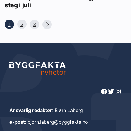
steg i juli
1
2
3
Facebook
Twitter
Instagram
Ansvarlig redaktør
: Bjørn Laberg
e-post:
bjorn.laberg@byggfakta.no