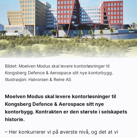
Ledige stillinger
eBlad
Aktivitetskalender
Bransjekommentar
Bildet: Moelven Modus skal levere kontorløsninger til
Kongsberg Defence & Aerospace sitt nye kontorbygg.
Illustrasjon: Halvorsen & Reine AS
Nyheter
Moelven Modus skal levere kontorløsninger til
Aktuelle prosjekter
Kongsberg Defence & Aerospace sitt nye
kontorbygg. Kontrakten er den største i selskapets
historie.
– Her konkurrerer vi på øverste nivå, og det at vi