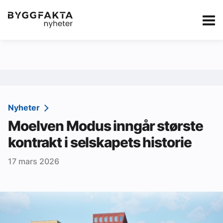
Kategorier
Jobbmarkedet
eBlad
Annonsere i Byg
Om oss
Redaksjonen
Nyheter
Moelven Modus inngår største
Om Byggfakta
kontrakt i selskapets historie
Annonsere
17 mars 2026
Abonnere
Kontakt oss
Tips oss