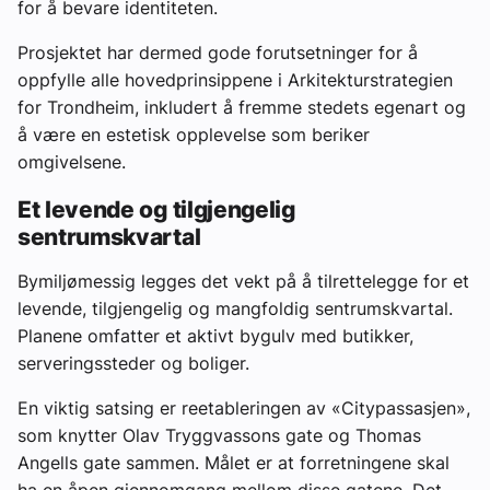
for å bevare identiteten.
Prosjektet har dermed gode forutsetninger for å
oppfylle alle hovedprinsippene i Arkitekturstrategien
for Trondheim, inkludert å fremme stedets egenart og
å være en estetisk opplevelse som beriker
omgivelsene.
Et levende og tilgjengelig
sentrumskvartal
Bymiljømessig legges det vekt på å tilrettelegge for et
levende, tilgjengelig og mangfoldig sentrumskvartal.
Planene omfatter et aktivt bygulv med butikker,
serveringssteder og boliger.
En viktig satsing er reetableringen av «Citypassasjen»,
som knytter Olav Tryggvassons gate og Thomas
Angells gate sammen. Målet er at forretningene skal
ha en åpen gjennomgang mellom disse gatene. Det