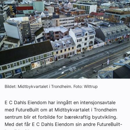
Ledige stillinger
eBlad
Aktivitetskalender
Bransjekommentar
Nyheter
Bildet: Midtbykvartalet i Trondheim. Foto: Wittrup
Aktuelle prosjekter
E C Dahls Eiendom har inngått en intensjonsavtale
med FutureBuilt om at Midtbykvartalet i Trondheim
sentrum blir et forbilde for bærekraftig byutvikling.
Med det får E C Dahls Eiendom sin andre FutureBuilt-