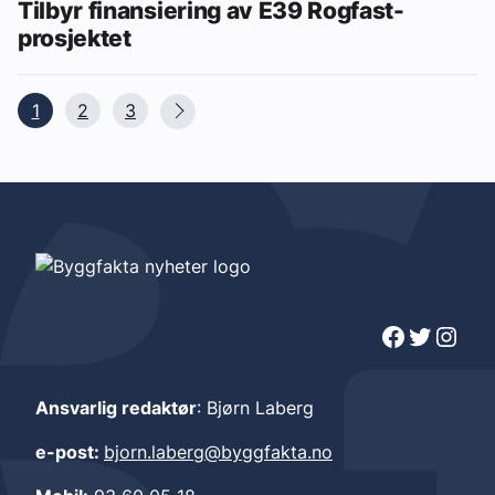
Tilbyr finansiering av E39 Rogfast-
prosjektet
1
2
3
Facebook
Twitter
Instagram
Ansvarlig redaktør
: Bjørn Laberg
e-post:
bjorn.laberg@byggfakta.no