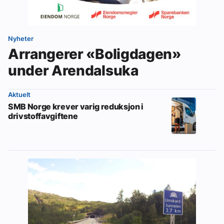
Nyheter
Arrangerer «Boligdagen»
under Arendalsuka
Aktuelt
SMB Norge krever varig reduksjon i
drivstoffavgiftene