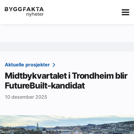
Kategorier
Jobbmarkedet
eBlad
Annonsere i Byg
Om oss
Redaksjonen
Aktuelle prosjekter
Midtbykvartalet i Trondheim blir
Om Byggfakta
FutureBuilt-kandidat
Annonsere
10 desember 2025
Abonnere
Kontakt oss
Tips oss