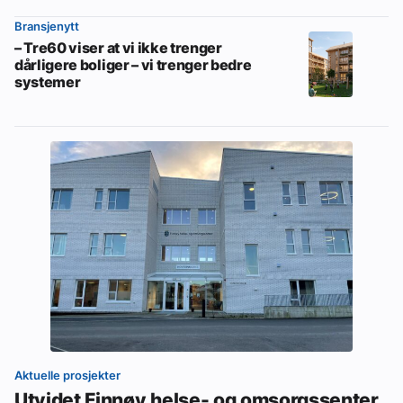
Bransjenytt
– Tre60 viser at vi ikke trenger
dårligere boliger – vi trenger bedre
systemer
Aktuelle prosjekter
Utvidet Finnøy helse- og omsorgssenter