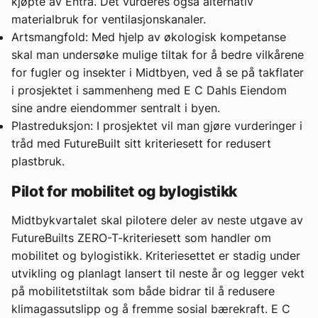
kjøpte av Entra. Det vurderes også alternativ
materialbruk for ventilasjonskanaler.
Artsmangfold: Med hjelp av økologisk kompetanse
skal man undersøke mulige tiltak for å bedre vilkårene
for fugler og insekter i Midtbyen, ved å se på takflater
i prosjektet i sammenheng med E C Dahls Eiendom
sine andre eiendommer sentralt i byen.
Plastreduksjon: I prosjektet vil man gjøre vurderinger i
tråd med FutureBuilt sitt kriteriesett for redusert
plastbruk.
Pilot for mobilitet og bylogistikk
Midtbykvartalet skal pilotere deler av neste utgave av
FutureBuilts ZERO-T-kriteriesett som handler om
mobilitet og bylogistikk. Kriteriesettet er stadig under
utvikling og planlagt lansert til neste år og legger vekt
på mobilitetstiltak som både bidrar til å redusere
klimagassutslipp og å fremme sosial bærekraft. E C