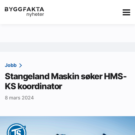
Kategorier
Jobbmarkedet
eBlad
Annonsere i Byg
Om oss
Redaksjonen
Jobb
Stangeland Maskin søker HMS-
Om Byggfakta
KS koordinator
Annonsere
8 mars 2024
Abonnere
Kontakt oss
Tips oss