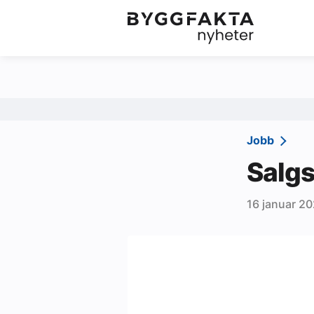
Kategorier
Jobbmarkedet
Om oss
Redaksjonen
Jobb
Om Byggfakta
Salgs
Annonsere
16 januar 2
Abonnere
Kontakt oss
Tips oss
Ledige stillinger