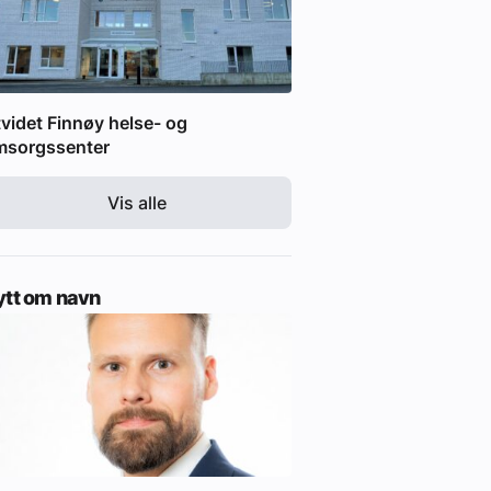
videt Finnøy helse- og
msorgssenter
Vis alle
ytt om navn