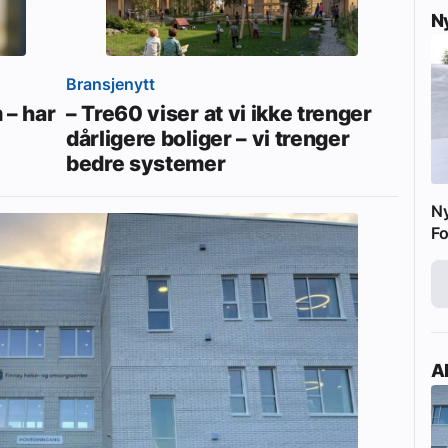
N
Bransjenytt
 – har
– Tre60 viser at vi ikke trenger
dårligere boliger – vi trenger
bedre systemer
N
Fo
Ak