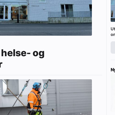
Ut
o
 helse- og
r
N