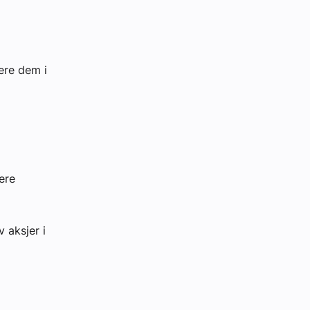
ere dem i
ere
 aksjer i