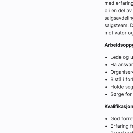
med erfaring
bli en del a
salgsavdelin
salgsteam. D
motivator og
Arbeidsopp
Lede og u
Ha ansvar
Organiser
Bistå i f
Holde seg
Sørge for
Kvalifikasjo
God forre
Erfaring 