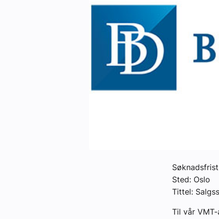
eBlad
Aktivitetskalender
Bransjekommentar
Nyheter
Aktuelle prosjekter
Søknadsfrist
Sted: Oslo
Tittel: Salg
Til vår VMT-a