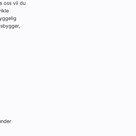
 oss vil du
ikle
yggelig
nsbygger,
under