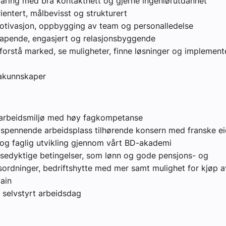
faring med bra kontaktnett og gjerne ingeniørutdannet
ientert, målbevisst og strukturert
tivasjon, oppbygging av team og personalledelse
apende, engasjert og relasjonsbyggende
 forstå marked, se muligheter, finne løsninger og implement
akunnskaper
arbeidsmiljø med høy fagkompetanse
 spennende arbeidsplass tilhørende konsern med franske ei
 og faglig utvikling gjennom vårt BD-akademi
sedyktige betingelser, som lønn og gode pensjons- og
sordninger, bedriftshytte med mer samt mulighet for kjøp av
ain
g selvstyrt arbeidsdag