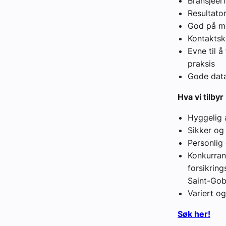
Bransjeer
Resultator
God på mo
Kontaktsk
Evne til å
praksis
Gode dat
Hva vi tilbyr
Hyggelig 
Sikker og
Personlig
Konkurran
forsikring
Saint-Gob
Variert o
Søk her!