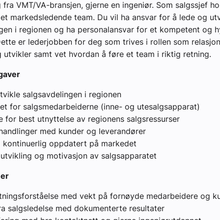
 fra VMT/VA-bransjen, gjerne en ingeniør. Som salgssjef hos
v et markedsledende team. Du vil ha ansvar for å lede og utv
gen i regionen og ha personalansvar for et kompetent og h
ette er lederjobben for deg som trives i rollen som relasjo
 utvikler samt vet hvordan å føre et team i riktig retning.
gaver
tvikle salgsavdelingen i regionen
et for salgsmedarbeiderne (inne- og utesalgsapparat)
e for best utnyttelse av regionens salgsressurser
orhandlinger med kunder og leverandører
 kontinuerlig oppdatert på markedet
 utvikling og motivasjon av salgsapparatet
ner
tningsforståelse med vekt på fornøyde medarbeidere og k
fra salgsledelse med dokumenterte resultater