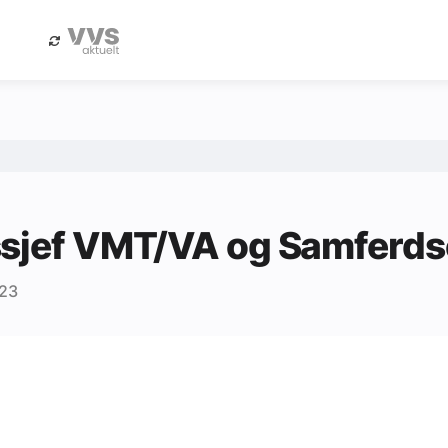
eBlad
Annonsere i Byggfakta Nyheter
sjef VMT/VA og Samferds
023