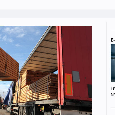
E
L
N