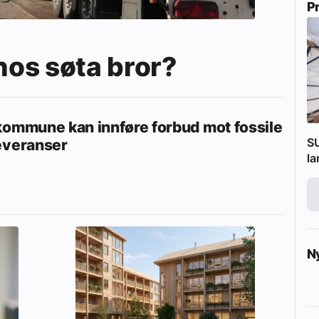
P
 hos søta bror?
kommune kan innføre forbud mot fossile
SU
everanser
l
N