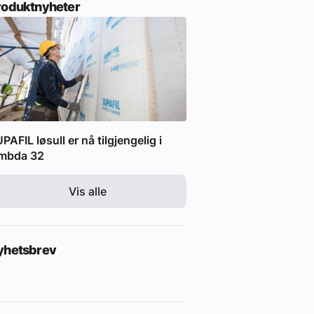
roduktnyheter
PAFIL løsull er nå tilgjengelig i
ambda 32
Vis alle
yhetsbrev