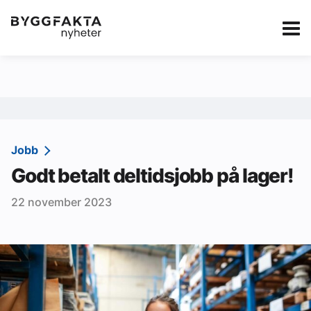
Kategorier
Jobbmarkedet
eBlad
Annonsere i Byg
Om oss
Redaksjonen
Jobb
Godt betalt deltidsjobb på lager!
Om Byggfakta
22 november 2023
Annonsere
Abonnere
Kontakt oss
Tips oss