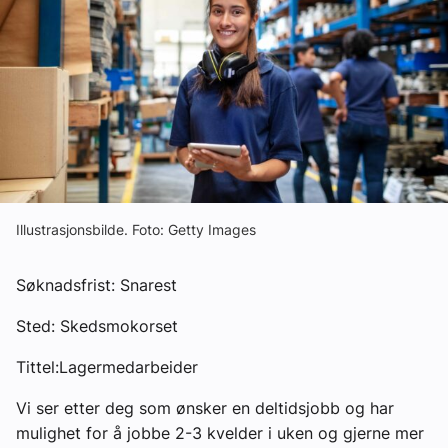
Ledige stillinger
eBlad
Aktivitetskalender
Bransjekommentar
Illustrasjonsbilde. Foto: Getty Images
Nyheter
Søknadsfrist: Snarest
Aktuelle prosjekter
Sted: Skedsmokorset
Tittel:Lagermedarbeider
Vi ser etter deg som ønsker en deltidsjobb og har
mulighet for å jobbe 2-3 kvelder i uken og gjerne mer