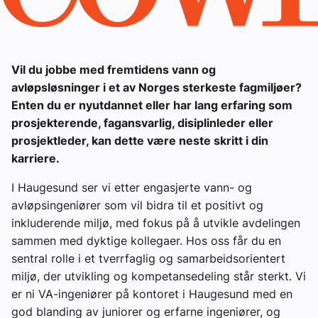
Ledige stillinger
eBlad
Vil du jobbe med fremtidens vann og
avløpsløsninger i et av Norges sterkeste fagmiljøer?
Aktivitetskalender
Enten du er nyutdannet eller har lang erfaring som
prosjekterende, fagansvarlig, disiplinleder eller
prosjektleder, kan dette være neste skritt i din
Bransjekommentar
karriere.
Nyheter
I Haugesund ser vi etter engasjerte vann- og
avløpsingeniører som vil bidra til et positivt og
inkluderende miljø, med fokus på å utvikle avdelingen
Aktuelle prosjekter
sammen med dyktige kollegaer. Hos oss får du en
sentral rolle i et tverrfaglig og samarbeidsorientert
miljø, der utvikling og kompetansedeling står sterkt. Vi
er ni VA-ingeniører på kontoret i Haugesund med en
god blanding av juniorer og erfarne ingeniører, og