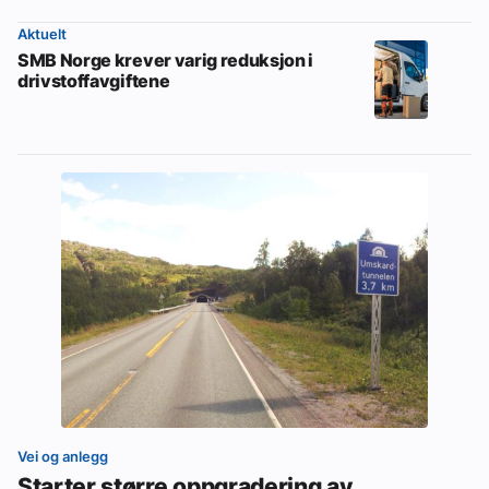
Aktuelt
SMB Norge krever varig reduksjon i
drivstoffavgiftene
Vei og anlegg
Starter større oppgradering av