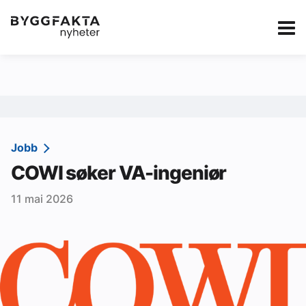
Kategorier
Jobbmarkedet
eBlad
Annonsere i Byg
Om oss
Redaksjonen
Jobb
COWI søker VA-ingeniør
Om Byggfakta
11 mai 2026
Annonsere
Abonnere
Kontakt oss
Tips oss