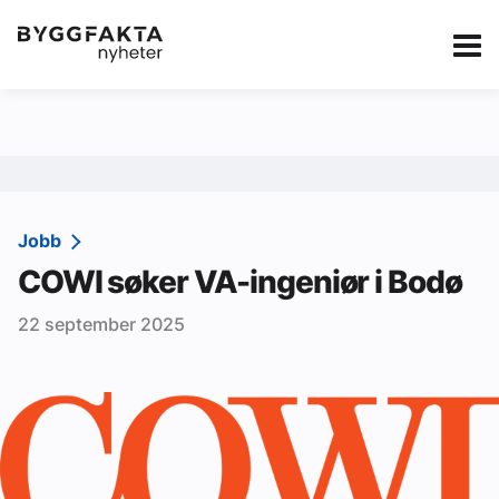
Kategorier
Jobbmarkedet
eBlad
Annonsere i Byg
Om oss
Redaksjonen
Jobb
COWI søker VA-ingeniør i Bodø
Om Byggfakta
22 september 2025
Annonsere
Abonnere
Kontakt oss
Tips oss