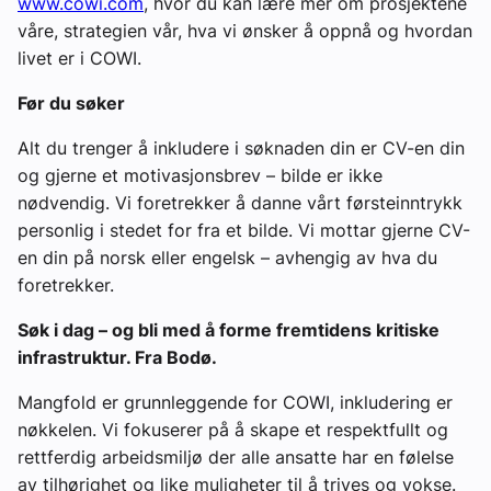
www.cowi.com
, hvor du kan lære mer om prosjektene
våre, strategien vår, hva vi ønsker å oppnå og hvordan
livet er i COWI.
Før du søker
Alt du trenger å inkludere i søknaden din er CV-en din
og gjerne et motivasjonsbrev – bilde er ikke
nødvendig. Vi foretrekker å danne vårt førsteinntrykk
personlig i stedet for fra et bilde. Vi mottar gjerne CV-
en din på norsk eller engelsk – avhengig av hva du
foretrekker.
Søk i dag – og bli med å forme fremtidens kritiske
infrastruktur. Fra Bodø.
Mangfold er grunnleggende for COWI, inkludering er
nøkkelen. Vi fokuserer på å skape et respektfullt og
rettferdig arbeidsmiljø der alle ansatte har en følelse
av tilhørighet og like muligheter til å trives og vokse.