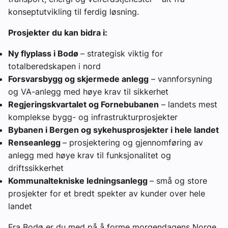
konseptutvikling til ferdig løsning.
Prosjekter du kan bidra i:
Ny flyplass i Bodø
– strategisk viktig for
totalberedskapen i nord
Forsvarsbygg og skjermede anlegg
– vannforsyning
og VA-anlegg med høye krav til sikkerhet
Regjeringskvartalet og Fornebubanen
– landets mest
komplekse bygg- og infrastrukturprosjekter
Bybanen i Bergen og sykehusprosjekter i hele landet
Renseanlegg
– prosjektering og gjennomføring av
anlegg med høye krav til funksjonalitet og
driftssikkerhet
Kommunaltekniske ledningsanlegg
– små og store
prosjekter for et bredt spekter av kunder over hele
landet
Fra Bodø er du med på å forme morgendagens Norge