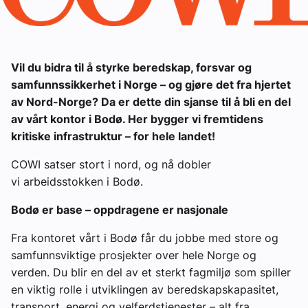
Ledige stillinger
eBlad
Vil du bidra til å styrke beredskap, forsvar og
samfunnssikkerhet i Norge – og gjøre det fra hjertet
Aktivitetskalender
av Nord-Norge? Da er dette din sjanse til å bli en del
av vårt kontor i Bodø. Her bygger vi fremtidens
kritiske infrastruktur – for hele landet!
Bransjekommentar
COWI satser stort i nord, og nå dobler
Nyheter
vi arbeidsstokken i Bodø.
Bodø er base – oppdragene er nasjonale
Aktuelle prosjekter
Fra kontoret vårt i Bodø får du jobbe med store og
samfunnsviktige prosjekter over hele Norge og
verden. Du blir en del av et sterkt fagmiljø som spiller
en viktig rolle i utviklingen av beredskapskapasitet,
transport, energi og velferdstjenester – alt fra