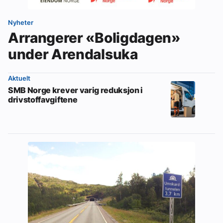
Nyheter
Arrangerer «Boligdagen»
under Arendalsuka
Aktuelt
SMB Norge krever varig reduksjon i
drivstoffavgiftene