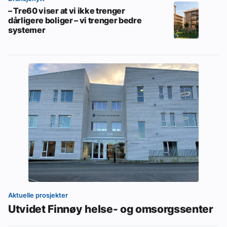
– Tre60 viser at vi ikke trenger
dårligere boliger – vi trenger bedre
systemer
Aktuelle prosjekter
Utvidet Finnøy helse- og omsorgssenter