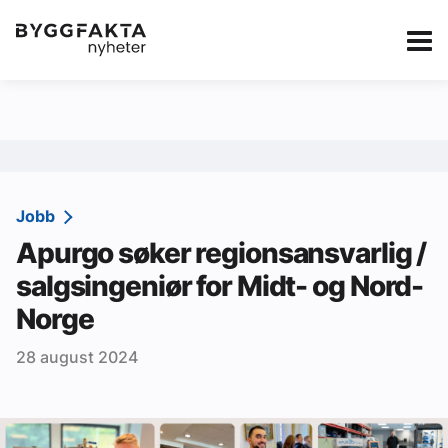
Kategorier
Jobbmarkedet
eBlad
Annonsere i Byg
Om oss
Redaksjonen
Jobb
Apurgo søker regionsansvarlig /
Om Byggfakta
salgsingeniør for Midt- og Nord-
Annonsere
Norge
Abonnere
28 august 2024
Kontakt oss
Tips oss