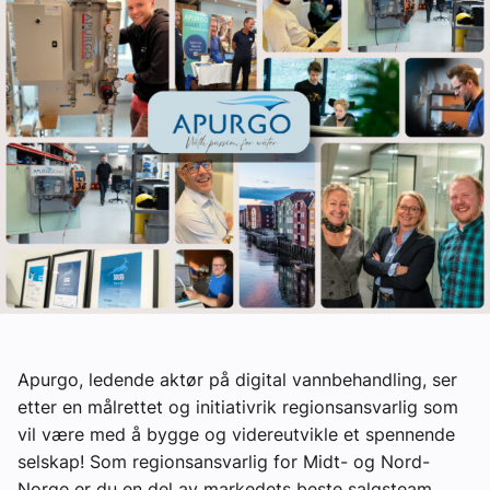
Ledige stillinger
eBlad
Aktivitetskalender
Bransjekommentar
Nyheter
Aktuelle prosjekter
Apurgo, ledende aktør på digital vannbehandling, ser
etter en målrettet og initiativrik regionsansvarlig som
vil være med å bygge og videreutvikle et spennende
selskap! Som regionsansvarlig for Midt- og Nord-
Norge er du en del av markedets beste salgsteam