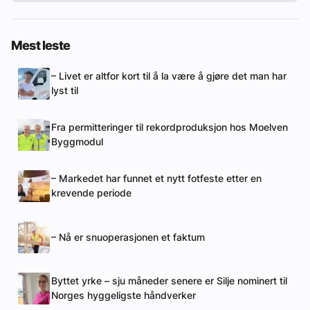
Mest leste
– Livet er altfor kort til å la være å gjøre det man har
lyst til
Fra permitteringer til rekordproduksjon hos Moelven
Byggmodul
– Markedet har funnet et nytt fotfeste etter en
krevende periode
– Nå er snuoperasjonen et faktum
Byttet yrke – sju måneder senere er Silje nominert til
Norges hyggeligste håndverker