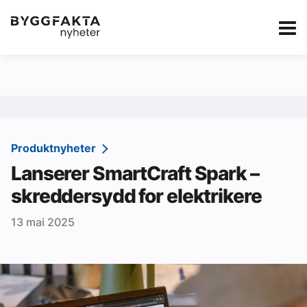
Kategorier
Jobbmarkedet
eBlad
Annonsere i Byg
Om oss
Redaksjonen
Produktnyheter
Lanserer SmartCraft Spark –
Om Byggfakta
skreddersydd for elektrikere
Annonsere
13 mai 2025
Abonnere
Kontakt oss
Tips oss