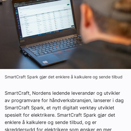
Ledige stillinger
eBlad
Aktivitetskalender
Bransjekommentar
Nyheter
SmartCraft Spark gjør det enklere å kalkulere og sende tilbud
SmartCraft, Nordens ledende leverandør og utvikler
Aktuelle prosjekter
av programvare for håndverksbransjen, lanserer i dag
SmartCraft Spark, et nytt digitalt verktøy utviklet
spesielt for elektrikere. SmartCraft Spark gjør det
enklere å kalkulere og sende tilbud, og er
skreddersydd for elektrikere som ønsker en mer