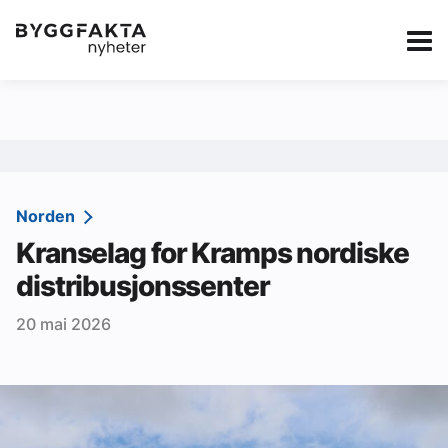
Kategorier
Jobbmarkedet
eBlad
Annonsere i Byg
Om oss
Redaksjonen
Norden
Kranselag for Kramps nordiske
Om Byggfakta
distribusjonssenter
Annonsere
20 mai 2026
Abonnere
Kontakt oss
Tips oss