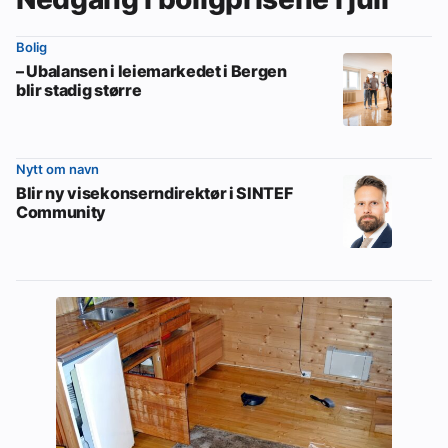
Bolig
– Ubalansen i leiemarkedet i Bergen
blir stadig større
Nytt om navn
Blir ny visekonserndirektør i SINTEF
Community