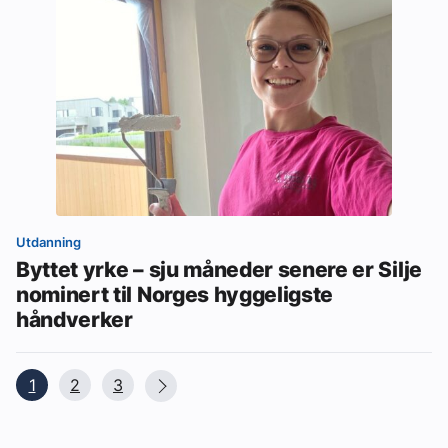
Utdanning
Byttet yrke – sju måneder senere er Silje
nominert til Norges hyggeligste
håndverker
1
2
3