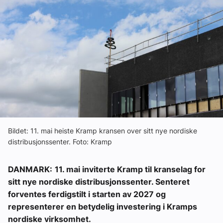
Ledige stillinger
eBlad
Aktivitetskalender
Bransjekommentar
Nyheter
Bildet: 11. mai heiste Kramp kransen over sitt nye nordiske
distribusjonssenter. Foto: Kramp
Aktuelle prosjekter
DANMARK:
11. mai inviterte Kramp til kranselag for
sitt nye nordiske distribusjonssenter. Senteret
forventes ferdigstilt i starten av 2027 og
representerer en betydelig investering i Kramps
nordiske virksomhet.