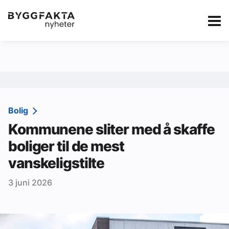
Kategorier
Jobbmarkedet
eBlad
Annonsere i Byg
Om oss
Redaksjonen
Bolig
Kommunene sliter med å skaffe
Om Byggfakta
boliger til de mest
Annonsere
vanskeligstilte
Abonnere
3 juni 2026
Kontakt oss
Tips oss