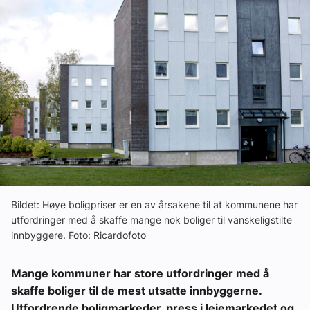
Ledige stillinger
eBlad
Aktivitetskalender
Bransjekommentar
Nyheter
Bildet: Høye boligpriser er en av årsakene til at kommunene har
utfordringer med å skaffe mange nok boliger til vanskeligstilte
Aktuelle prosjekter
innbyggere. Foto: Ricardofoto
Mange kommuner har store utfordringer med å
skaffe boliger til de mest utsatte innbyggerne.
Utfordrende boligmarkeder, press i leiemarkedet og