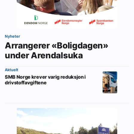
Nyheter
Arrangerer «Boligdagen»
under Arendalsuka
Aktuelt
SMB Norge krever varig reduksjon i
drivstoffavgiftene