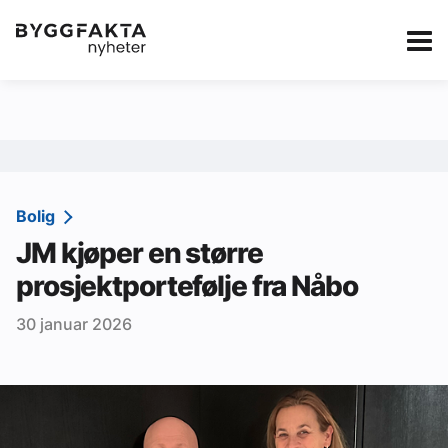
Kategorier
Jobbmarkedet
eBlad
Annonsere i Byg
Om oss
Redaksjonen
Bolig
JM kjøper en større
Om Byggfakta
prosjektportefølje fra Nåbo
Annonsere
30 januar 2026
Abonnere
Kontakt oss
Tips oss