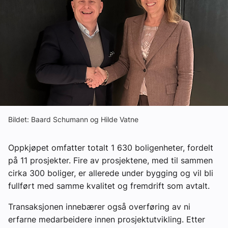
Ledige stillinger
eBlad
Aktivitetskalender
Bransjekommentar
Bildet: Baard Schumann og Hilde Vatne
Nyheter
Oppkjøpet omfatter totalt 1 630 boligenheter, fordelt
på 11 prosjekter. Fire av prosjektene, med til sammen
Aktuelle prosjekter
cirka 300 boliger, er allerede under bygging og vil bli
fullført med samme kvalitet og fremdrift som avtalt.
Transaksjonen innebærer også overføring av ni
erfarne medarbeidere innen prosjektutvikling. Etter