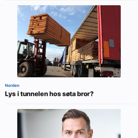
Norden
Lys i tunnelen hos søta bror?