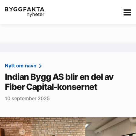
Kategorier
Jobbmarkedet
eBlad
Annonsere i Byg
Om oss
Redaksjonen
Nytt om navn
Indian Bygg AS blir en del av
Om Byggfakta
Fiber Capital-konsernet
Annonsere
10 september 2025
Abonnere
Kontakt oss
Tips oss