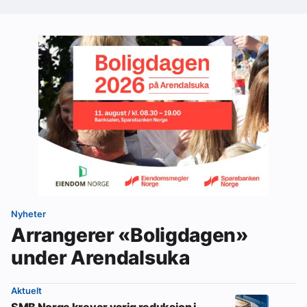
Nyheter
Arrangerer «Boligdagen»
under Arendalsuka
Aktuelt
SMB Norge krever varig reduksjon i