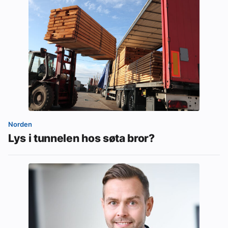
Norden
Lys i tunnelen hos søta bror?