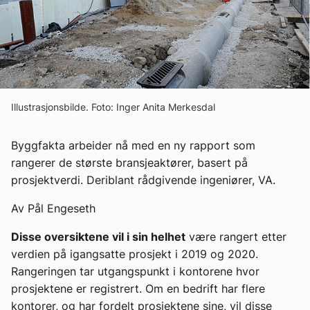
Ledige stillinger
eBlad
Aktivitetskalender
Illustrasjonsbilde. Foto: Inger Anita Merkesdal
Bransjekommentar
Byggfakta arbeider nå med en ny rapport som
rangerer de største bransjeaktører, basert på
prosjektverdi. Deriblant rådgivende ingeniører, VA.
Nyheter
Av Pål Engeseth
Aktuelle prosjekter
Disse oversiktene vil i sin helhet
være rangert etter
verdien på igangsatte prosjekt i 2019 og 2020.
Rangeringen tar utgangspunkt i kontorene hvor
prosjektene er registrert. Om en bedrift har flere
kontorer, og har fordelt prosjektene sine, vil disse