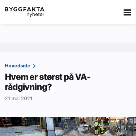
Kategorier
Jobbmarkedet
eBlad
Annonsere i Byg
Om oss
Redaksjonen
Hovedside
Hvem er størst på VA-
Om Byggfakta
rådgivning?
Annonsere
21 mai 2021
Abonnere
Kontakt oss
Tips oss