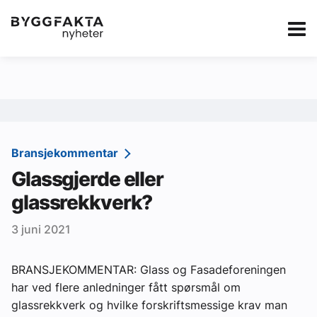
Kategorier
Jobbmarkedet
eBlad
Annonsere i Byg
Om oss
Redaksjonen
Bransjekommentar
Glassgjerde eller
Om Byggfakta
glassrekkverk?
Annonsere
3 juni 2021
Abonnere
Kontakt oss
BRANSJEKOMMENTAR: Glass og Fasadeforeningen
har ved flere anledninger fått spørsmål om
Tips oss
glassrekkverk og hvilke forskriftsmessige krav man