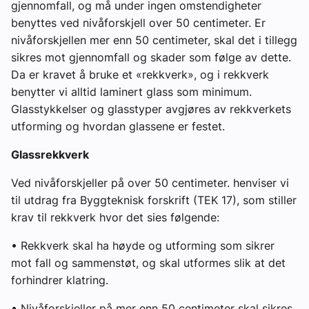
gjennomfall, og må under ingen omstendigheter
benyttes ved nivåforskjell over 50 centimeter. Er
nivåforskjellen mer enn 50 centimeter, skal det i tillegg
sikres mot gjennomfall og skader som følge av dette.
Da er kravet å bruke et «rekkverk», og i rekkverk
benytter vi alltid laminert glass som minimum.
Glasstykkelser og glasstyper avgjøres av rekkverkets
utforming og hvordan glassene er festet.
Glassrekkverk
Ved nivåforskjeller på over 50 centimeter. henviser vi
til utdrag fra Byggteknisk forskrift (TEK 17), som stiller
krav til rekkverk hvor det sies følgende:
• Rekkverk skal ha høyde og utforming som sikrer
mot fall og sammenstøt, og skal utformes slik at det
forhindrer klatring.
• Nivåforskjeller på mer enn 50 centimeter skal sikres