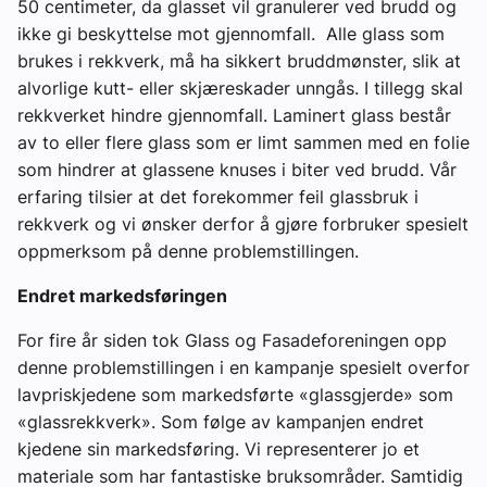
50 centimeter, da glasset vil granulerer ved brudd og
ikke gi beskyttelse mot gjennomfall. Alle glass som
brukes i rekkverk, må ha sikkert bruddmønster, slik at
alvorlige kutt- eller skjæreskader unngås. I tillegg skal
rekkverket hindre gjennomfall. Laminert glass består
av to eller flere glass som er limt sammen med en folie
som hindrer at glassene knuses i biter ved brudd. Vår
erfaring tilsier at det forekommer feil glassbruk i
rekkverk og vi ønsker derfor å gjøre forbruker spesielt
oppmerksom på denne problemstillingen.
Endret markedsføringen
For fire år siden tok Glass og Fasadeforeningen opp
denne problemstillingen i en kampanje spesielt overfor
lavpriskjedene som markedsførte «glassgjerde» som
«glassrekkverk». Som følge av kampanjen endret
kjedene sin markedsføring. Vi representerer jo et
materiale som har fantastiske bruksområder. Samtidig