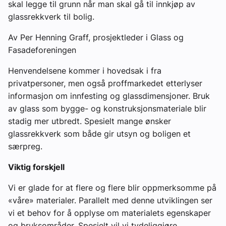
skal legge til grunn når man skal gå til innkjøp av
Ledige stillinger
glassrekkverk til bolig.
Av Per Henning Graff, prosjektleder i Glass og
eBlad
Fasadeforeningen
Henvendelsene kommer i hovedsak i fra
Aktivitetskalender
privatpersoner, men også proffmarkedet etterlyser
informasjon om innfesting og glassdimensjoner. Bruk
Bransjekommentar
av glass som bygge- og konstruksjonsmateriale blir
stadig mer utbredt. Spesielt mange ønsker
Nyheter
glassrekkverk som både gir utsyn og boligen et
særpreg.
Aktuelle prosjekter
Viktig forskjell
Vi er glade for at flere og flere blir oppmerksomme på
«våre» materialer. Parallelt med denne utviklingen ser
vi et behov for å opplyse om materialets egenskaper
og bruksområder. Spesielt vil vi tydeliggjøre