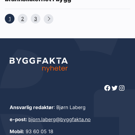
1
2
3
Facebook
Twitter
Instagram
Ansvarlig redaktør
: Bjørn Laberg
e-post:
bjorn.laberg@byggfakta.no
Mobil:
93 60 05 18