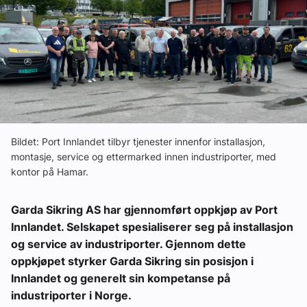
Ledige stillinger
eBlad
Aktivitetskalender
Bransjekommentar
Bildet: Port Innlandet tilbyr tjenester innenfor installasjon,
montasje, service og ettermarked innen industriporter, med
kontor på Hamar.
Nyheter
Garda Sikring AS har gjennomført oppkjøp av Port
Aktuelle prosjekter
Innlandet. Selskapet spesialiserer seg på installasjon
og service av industriporter. Gjennom dette
oppkjøpet styrker Garda Sikring sin posisjon i
Innlandet og generelt sin kompetanse på
industriporter i Norge.