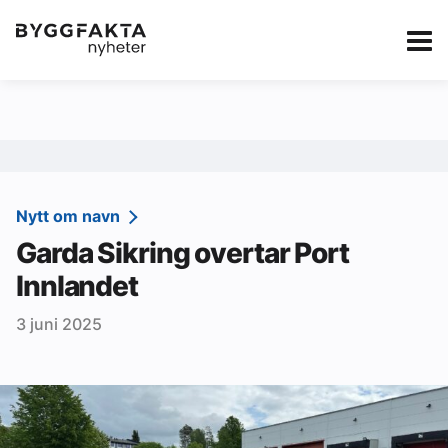
Kategorier
Jobbmarkedet
eBlad
Annonsere i Byg
Om oss
Redaksjonen
Nytt om navn
Garda Sikring overtar Port
Om Byggfakta
Innlandet
Annonsere
3 juni 2025
Abonnere
Kontakt oss
Tips oss