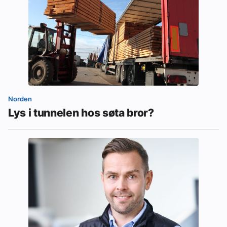
Norden
Lys i tunnelen hos søta bror?