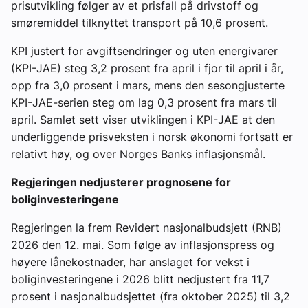
prisutvikling følger av et prisfall på drivstoff og
smøremiddel tilknyttet transport på 10,6 prosent.
KPI justert for avgiftsendringer og uten energivarer
(KPI-JAE) steg 3,2 prosent fra april i fjor til april i år,
opp fra 3,0 prosent i mars, mens den sesongjusterte
KPI-JAE-serien steg om lag 0,3 prosent fra mars til
april. Samlet sett viser utviklingen i KPI-JAE at den
underliggende prisveksten i norsk økonomi fortsatt er
relativt høy, og over Norges Banks inflasjonsmål.
Regjeringen nedjusterer prognosene for
boliginvesteringene
Regjeringen la frem Revidert nasjonalbudsjett (RNB)
2026 den 12. mai. Som følge av inflasjonspress og
høyere lånekostnader, har anslaget for vekst i
boliginvesteringene i 2026 blitt nedjustert fra 11,7
prosent i nasjonalbudsjettet (fra oktober 2025)
til 3,2