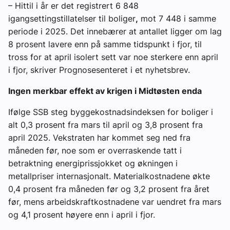
– Hittil i år er det registrert 6 848
igangsettingstillatelser til boliger
,
mot 7 448 i samme
periode i 2025. Det innebærer at antallet ligger om lag
8 prosent lavere enn på samme tidspunkt i fjor, til
tross for at april isolert sett var noe sterkere enn april
i fjor, skriver Prognosesenteret i et nyhetsbrev.
Ingen merkbar effekt av krigen i Midtøsten enda
Ifølge SSB steg byggekostnadsindeksen for boliger i
alt 0,3 prosent fra mars til april og 3,8 prosent fra
april 2025. Vekstraten har kommet seg ned fra
måneden før, noe som er overraskende tatt i
betraktning energiprissjokket og økningen i
metallpriser internasjonalt. Materialkostnadene økte
0,4 prosent fra måneden før og 3,2 prosent fra året
før, mens arbeidskraftkostnadene var uendret fra mars
og 4,1 prosent høyere enn i april i fjor.