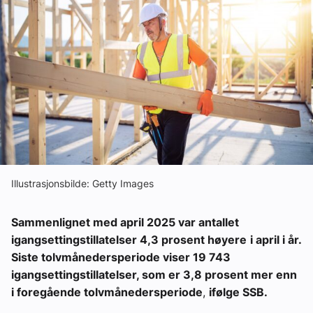
Ledige stillinger
eBlad
Aktivitetskalender
Bransjekommentar
Nyheter
Illustrasjonsbilde: Getty Images
Sammenlignet med april 2025 var antallet
Aktuelle prosjekter
igangsettingstillatelser 4,3 prosent høyere
i april i år.
Siste tolvmånedersperiode viser 19 743
igangsettingstillatelser, som er 3,8 prosent mer enn
i foregående tolvmånedersperiode
,
ifølge SSB.