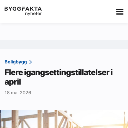
Kategorier
Jobbmarkedet
eBlad
Annonsere i Byg
Om oss
Redaksjonen
Boligbygg
Flere igangsettingstillatelser i
Om Byggfakta
april
Annonsere
18 mai 2026
Abonnere
Kontakt oss
Tips oss