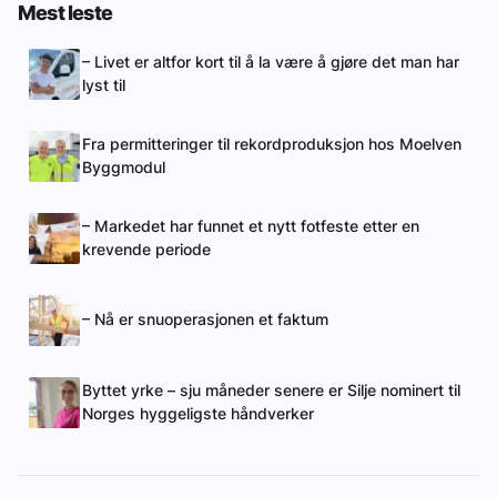
Mest leste
– Livet er altfor kort til å la være å gjøre det man har
lyst til
Fra permitteringer til rekordproduksjon hos Moelven
Byggmodul
– Markedet har funnet et nytt fotfeste etter en
krevende periode
– Nå er snuoperasjonen et faktum
Byttet yrke – sju måneder senere er Silje nominert til
Norges hyggeligste håndverker