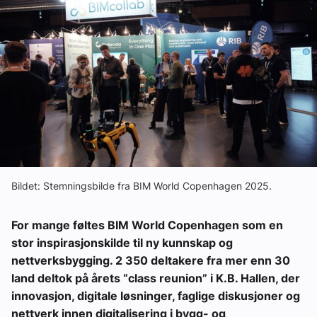
Ledige stillinger
eBlad
Aktivitetskalender
Bransjekommentar
Nyheter
Bildet: Stemningsbilde fra BIM World Copenhagen 2025.
For mange føltes BIM World Copenhagen som en
Aktuelle prosjekter
stor inspirasjonskilde til ny kunnskap og
nettverksbygging. 2 350 deltakere fra mer enn 30
land deltok på årets “class reunion” i K.B. Hallen, der
innovasjon, digitale løsninger, faglige diskusjoner og
nettverk innen digitalisering i bygg- og