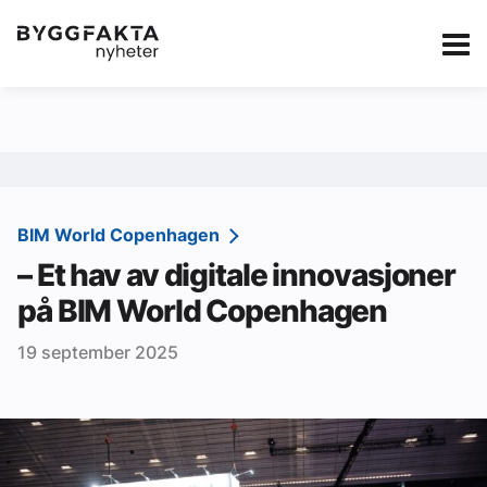
Kategorier
Jobbmarkedet
eBlad
Annonsere i Byg
Om oss
Redaksjonen
BIM World Copenhagen
– Et hav av digitale innovasjoner
Om Byggfakta
på BIM World Copenhagen
Annonsere
19 september 2025
Abonnere
Kontakt oss
Tips oss