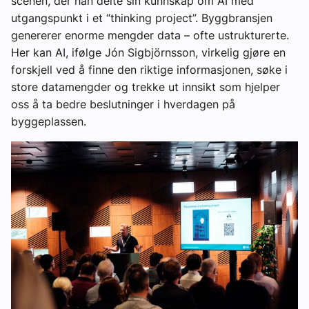
scenen, der han delte sin kunnskap om AI med
utgangspunkt i et “thinking project”. Byggbransjen
genererer enorme mengder data – ofte ustrukturerte.
Her kan AI, ifølge Jón Sigbjörnsson, virkelig gjøre en
forskjell ved å finne den riktige informasjonen, søke i
store datamengder og trekke ut innsikt som hjelper
oss å ta bedre beslutninger i hverdagen på
byggeplassen.