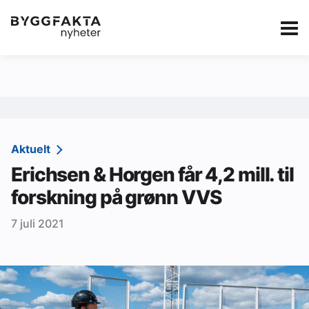
Kategorier
Jobbmarkedet
eBlad
Annonsere i Byg
Om oss
Redaksjonen
Aktuelt
Erichsen & Horgen får 4,2 mill. til
Om Byggfakta
forskning på grønn VVS
Annonsere
7 juli 2021
Abonnere
Kontakt oss
Tips oss