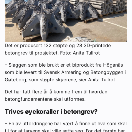
Det er produsert 132 støpte og 28 3D-printede
betongrev til prosjektet. Foto: Anita Tullrot
– Slaggen som ble brukt er et biprodukt fra Höganäs
som ble levert til Svensk Armering og Betongbyggen i
Gøteborg, som støpte skjærene, sier Anita Tullrot.
Det har tatt flere år å komme frem til hvordan
betongfundamentene skal utformes.
Trives øyekoraller i betongrev?
– En av utfordringene har vært å finne ut hva som skal
til for at larvene skal ville sette seg. For det første har