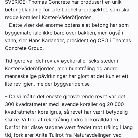
SVERIGE: Thomas Concrete har produsert en unik
betongblanding for Life Lophelia-prosjektet, som skal
redde koraller i Koster-Väderöfjorden.
– Dette viser det enorme potensialet betong har som
byggemateriale ikke bare over bakken, men også i
vann, sier Hans Karlander, president og CEO i Thomas
Concrete Group.
Tidligere var det rev av øyekoraller seks steder i
Koster-Väderöfjorden, men bunntråling og andre
menneskelige påvirkninger har gjort at det kun er ett
lite rev igjen, melder byggvarlden.se
– Da vi målte det eneste gjenværende revet var det
300 kvadratmeter med levende koraller og 20 000
kvadratmeter korallgrus, så revet har vært betydelig
større. Vi tror at reketråling bidro til koralldøden.
Derfor har disse stedene vært fredet mot tråling i lang
tid, forklarer Anita Tullrot fra Naturavdelingen ved