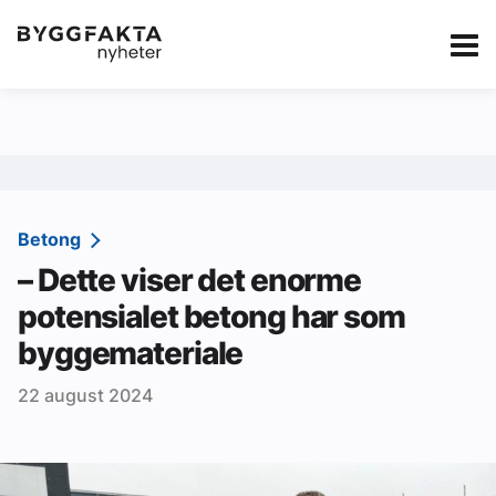
Kategorier
Jobbmarkedet
eBlad
Annonsere i Byg
Om oss
Redaksjonen
Betong
– Dette viser det enorme
Om Byggfakta
potensialet betong har som
Annonsere
byggemateriale
Abonnere
22 august 2024
Kontakt oss
Tips oss