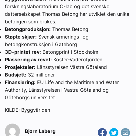
forskningslaboratorium C-lab og det svenske
datterselskapet Thomas Betong har utviklet den unike
betongen som brukes.
Betongproduksjon:
Thomas Betong
Støpte skjær:
Svensk armerings- og
betongkonstruksjon i Gøteborg
3D-printet rev:
Betongprint i Stockholm
Plassering av revet:
Koster-Väderöfjorden
Prosjekteier:
Länsstyrelsen Västra Götaland
Budsjett:
32 millioner
Finansiering:
EU Life and the Maritime and Water
Authority, Länsstyrelsen i Västra Götaland og
Göteborgs universitet.
KILDE: Byggvärlden
Bjørn Laberg