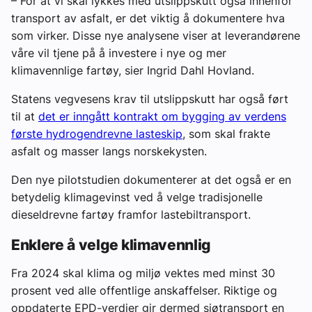
– For at vi skal lykkes med utslippskutt også innenfor
transport av asfalt, er det viktig å dokumentere hva
som virker. Disse nye analysene viser at leverandørene
våre vil tjene på å investere i nye og mer
klimavennlige fartøy, sier Ingrid Dahl Hovland.
Statens vegvesens krav til utslippskutt har også ført
til at
det er inngått kontrakt om bygging av verdens
første hydrogendrevne lasteskip
, som skal frakte
asfalt og masser langs norskekysten.
Den nye pilotstudien dokumenterer at det også er en
betydelig klimagevinst ved å velge tradisjonelle
dieseldrevne fartøy framfor lastebiltransport.
Enklere å velge klimavennlig
Fra 2024 skal klima og miljø vektes med minst 30
prosent ved alle offentlige anskaffelser. Riktige og
oppdaterte EPD-verdier gir dermed sjøtransport en