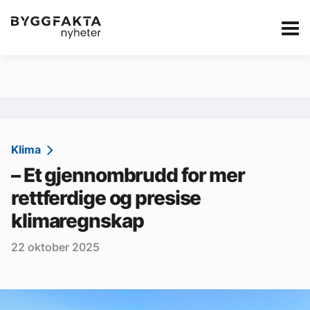
Kategorier
Jobbmarkedet
eBlad
Annonsere i Byg
Om oss
Redaksjonen
Klima
– Et gjennombrudd for mer
Om Byggfakta
rettferdige og presise
Annonsere
klimaregnskap
Abonnere
22 oktober 2025
Kontakt oss
Tips oss