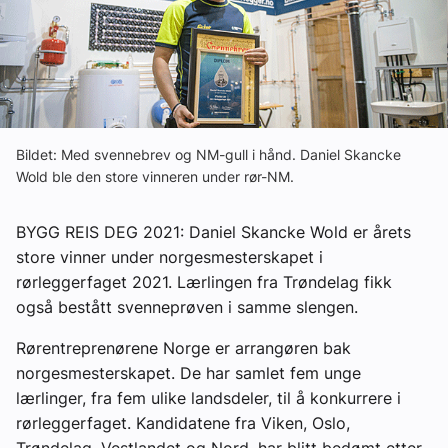
Ledige stillinger
eBlad
Aktivitetskalender
Bildet: Med svennebrev og NM-gull i hånd. Daniel Skancke
Wold ble den store vinneren under rør-NM.
Bransjekommentar
BYGG REIS DEG 2021: Daniel Skancke Wold er årets
store vinner under norgesmesterskapet i
Nyheter
rørleggerfaget 2021. Lærlingen fra Trøndelag fikk
også bestått svenneprøven i samme slengen.
Aktuelle prosjekter
Rørentreprenørene Norge er arrangøren bak
norgesmesterskapet. De har samlet fem unge
lærlinger, fra fem ulike landsdeler, til å konkurrere i
rørleggerfaget. Kandidatene fra Viken, Oslo,