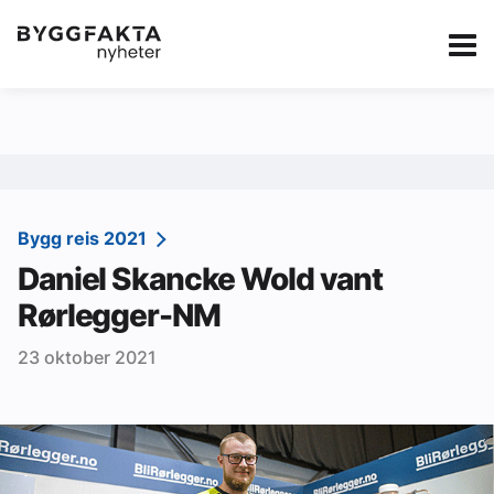
Kategorier
Jobbmarkedet
eBlad
Annonsere i Byg
Om oss
Redaksjonen
Bygg reis 2021
Daniel Skancke Wold vant
Om Byggfakta
Rørlegger-NM
Annonsere
23 oktober 2021
Abonnere
Kontakt oss
Tips oss