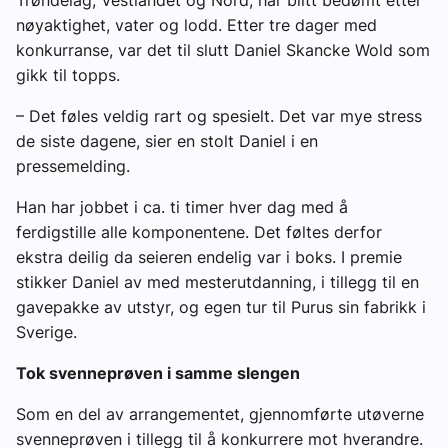
Trøndelag, Vestlandet og Nord, har blitt bedømt etter
nøyaktighet, vater og lodd. Etter tre dager med
konkurranse, var det til slutt Daniel Skancke Wold som
gikk til topps.
– Det føles veldig rart og spesielt. Det var mye stress
de siste dagene, sier en stolt Daniel i en
pressemelding.
Han har jobbet i ca. ti timer hver dag med å
ferdigstille alle komponentene. Det føltes derfor
ekstra deilig da seieren endelig var i boks. I premie
stikker Daniel av med mesterutdanning, i tillegg til en
gavepakke av utstyr, og egen tur til Purus sin fabrikk i
Sverige.
Tok svenneprøven i samme slengen
Som en del av arrangementet, gjennomførte utøverne
svenneprøven i tillegg til å konkurrere mot hverandre.