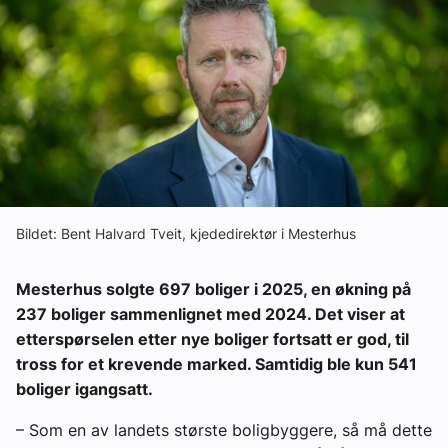
Ledige stillinger
eBlad
Aktivitetskalender
Bransjekommentar
Bildet: Bent Halvard Tveit, kjededirektør i Mesterhus
Nyheter
Mesterhus solgte 697 boliger i 2025, en økning på
237 boliger sammenlignet med 2024. Det viser at
Aktuelle prosjekter
etterspørselen etter nye boliger fortsatt er god, til
tross for et krevende marked. Samtidig ble kun 541
boliger igangsatt.
– Som en av landets største boligbyggere, så må dette