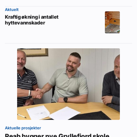
Aktuelt
Kraftig økning i antallet
hyttevannskader
Aktuelle prosjekter
Peab bygger nye Gryllefjord skole