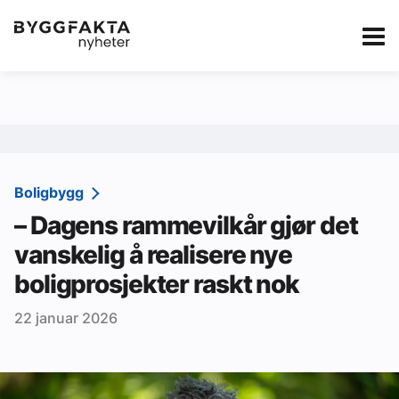
Kategorier
Jobbmarkedet
eBlad
Annonsere i Byg
Om oss
Redaksjonen
Boligbygg
– Dagens rammevilkår gjør det
Om Byggfakta
vanskelig å realisere nye
Annonsere
boligprosjekter raskt nok
Abonnere
22 januar 2026
Kontakt oss
Tips oss