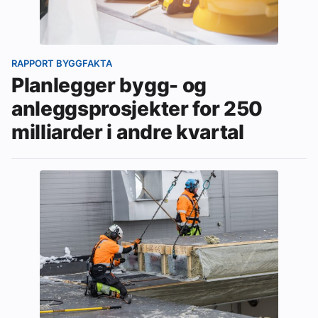
Ledige stillinger
eBlad
RAPPORT BYGGFAKTA
Planlegger bygg- og
Aktivitetskalender
anleggsprosjekter for 250
milliarder i andre kvartal
Bransjekommentar
Nyheter
Aktuelle prosjekter