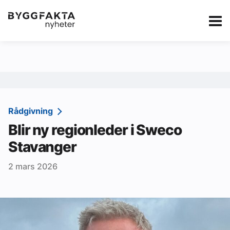
Kategorier
Jobbmarkedet
eBlad
Annonsere i Byg
Om oss
Redaksjonen
Rådgivning
Blir ny regionleder i Sweco
Om Byggfakta
Stavanger
Annonsere
2 mars 2026
Abonnere
Kontakt oss
Tips oss