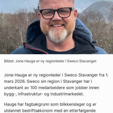
Ledige stillinger
eBlad
Aktivitetskalender
Bransjekommentar
Bildet: Jone Hauge er ny regionleder i Sweco Stavanger.
Nyheter
Jone Hauge er ny regionleder i Sweco Stavanger fra 1.
Aktuelle prosjekter
mars 2026. Sweco sin region i Stavanger har i
underkant av 100 medarbeidere som jobber innen
bygg-, infrastruktur- og industrimarkedet.
Hauge har fagbakgrunn som blikkenslager og er
utdannet bedriftsøkonom med en etterfølgende