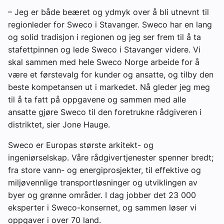
– Jeg er både beæret og ydmyk over å bli utnevnt til
regionleder for Sweco i Stavanger. Sweco har en lang
og solid tradisjon i regionen og jeg ser frem til å ta
stafettpinnen og lede Sweco i Stavanger videre. Vi
skal sammen med hele Sweco Norge arbeide for å
være et førstevalg for kunder og ansatte, og tilby den
beste kompetansen ut i markedet. Nå gleder jeg meg
til å ta fatt på oppgavene og sammen med alle
ansatte gjøre Sweco til den foretrukne rådgiveren i
distriktet, sier Jone Hauge.
Sweco er Europas største arkitekt- og
ingeniørselskap. Våre rådgivertjenester spenner bredt;
fra store vann- og energiprosjekter, til effektive og
miljøvennlige transportløsninger og utviklingen av
byer og grønne områder. I dag jobber det 23 000
eksperter i Sweco-konsernet, og sammen løser vi
oppgaver i over 70 land.