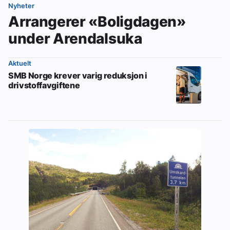
Nyheter
Arrangerer «Boligdagen»
under Arendalsuka
Aktuelt
SMB Norge krever varig reduksjon i
drivstoffavgiftene