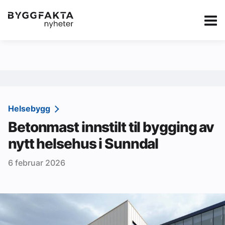
Kategorier
Jobbmarkedet
eBlad
Annonsere i Byg
Om oss
Redaksjonen
Helsebygg
Betonmast innstilt til bygging av
Om Byggfakta
nytt helsehus i Sunndal
Annonsere
6 februar 2026
Abonnere
Kontakt oss
Tips oss