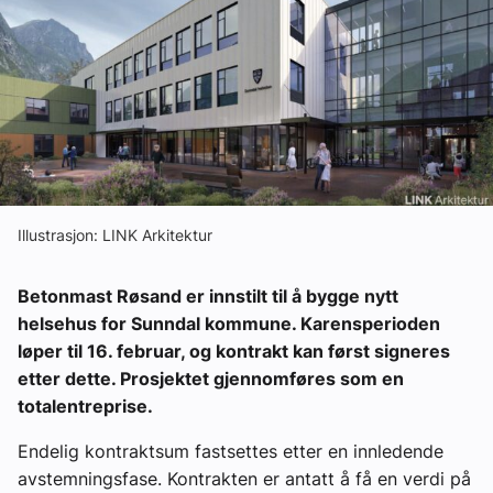
Ledige stillinger
eBlad
Aktivitetskalender
Bransjekommentar
Illustrasjon: LINK Arkitektur
Nyheter
Betonmast Røsand er innstilt til å bygge nytt
helsehus for Sunndal kommune. Karensperioden
løper til 16. februar, og kontrakt kan først signeres
Aktuelle prosjekter
etter dette. Prosjektet gjennomføres som en
totalentreprise.
Endelig kontraktsum fastsettes etter en innledende
avstemningsfase. Kontrakten er antatt å få en verdi på