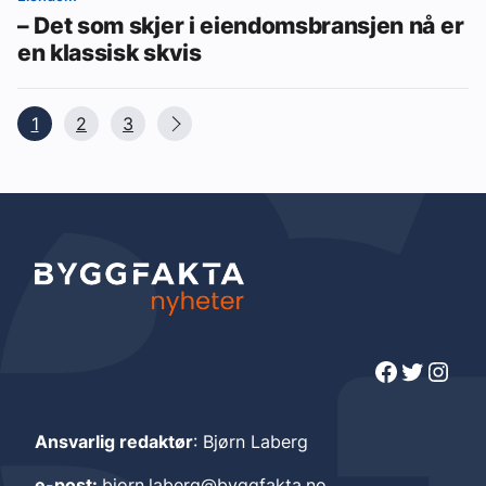
– Det som skjer i eiendomsbransjen nå er
en klassisk skvis
1
2
3
Facebook
Twitter
Instagram
Ansvarlig redaktør
: Bjørn Laberg
e-post:
bjorn.laberg@byggfakta.no