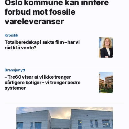
Oslo kommune kan innføre
forbud mot fossile
vareleveranser
Kronikk
Totalberedskap i sakte film – har vi
råd til å vente?
Bransjenytt
– Tre60 viser at vi ikke trenger
dårligere boliger – vi trenger bedre
systemer