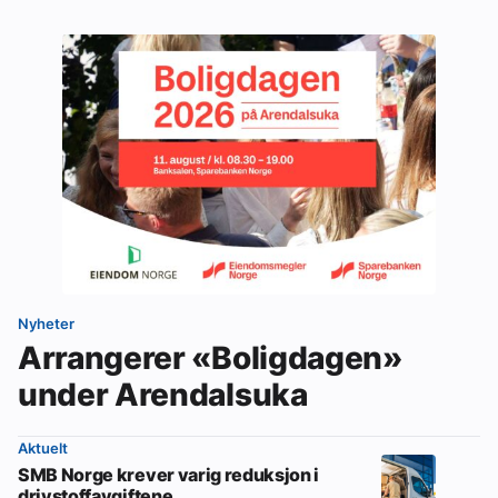
Nyheter
Arrangerer «Boligdagen»
under Arendalsuka
Aktuelt
SMB Norge krever varig reduksjon i
drivstoffavgiftene