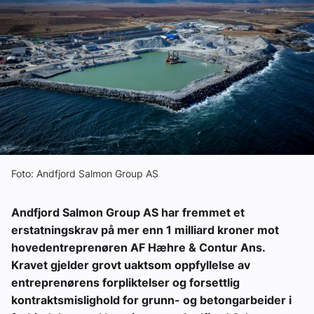
Ledige stillinger
eBlad
Aktivitetskalender
Bransjekommentar
Foto: Andfjord Salmon Group AS
Nyheter
Andfjord Salmon Group AS har fremmet et
Aktuelle prosjekter
erstatningskrav på mer enn 1 milliard kroner mot
hovedentreprenøren AF Hæhre & Contur Ans.
Kravet gjelder grovt uaktsom oppfyllelse av
entreprenørens forpliktelser og forsettlig
kontraktsmislighold for grunn- og betongarbeider i