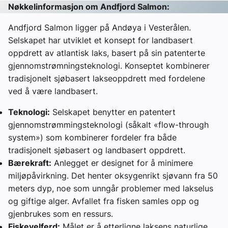
Nøkkelinformasjon om Andfjord Salmon:
Andfjord Salmon ligger på Andøya i Vesterålen.
Selskapet har utviklet et konsept for landbasert
oppdrett av atlantisk laks, basert på sin patenterte
gjennomstrømningsteknologi. Konseptet kombinerer
tradisjonelt sjøbasert lakseoppdrett med fordelene
ved å være landbasert.
Teknologi:
Selskapet benytter en patentert
gjennomstrømmingsteknologi (såkalt «flow-through
system») som kombinerer fordeler fra både
tradisjonelt sjøbasert og landbasert oppdrett.
Bærekraft:
Anlegget er designet for å minimere
miljøpåvirkning. Det henter oksygenrikt sjøvann fra 50
meters dyp, noe som unngår problemer med lakselus
og giftige alger. Avfallet fra fisken samles opp og
gjenbrukes som en ressurs.
Fiskevelferd:
Målet er å etterligne laksens naturlige