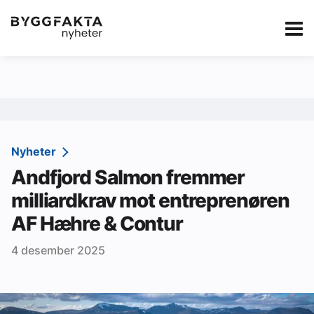
Kategorier
Jobbmarkedet
eBlad
Annonsere i Byg
Om oss
Redaksjonen
Nyheter
Andfjord Salmon fremmer
Om Byggfakta
milliardkrav mot entreprenøren
Annonsere
AF Hæhre & Contur
Abonnere
4 desember 2025
Kontakt oss
Tips oss