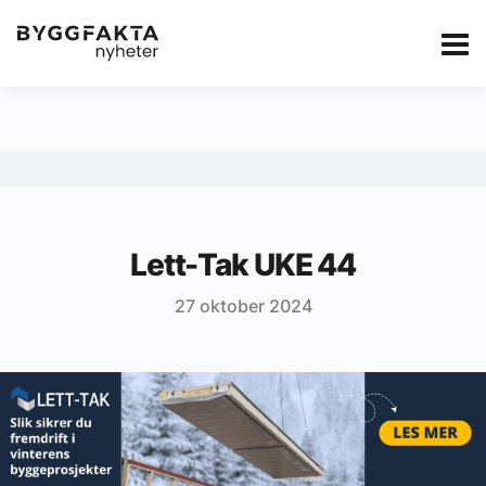
Kategorier
Jobbmarkedet
eBlad
Annonsere i Byg
Om oss
Redaksjonen
Lett-Tak UKE 44
Om Byggfakta
27 oktober 2024
Annonsere
Abonnere
Kontakt oss
Tips oss