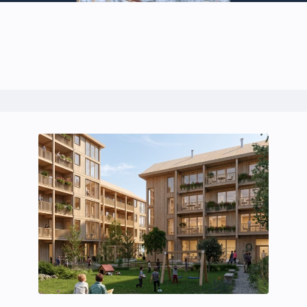
Ledige stillinger
eBlad
Aktivitetskalender
Bransjekommentar
Nyheter
Aktuelle prosjekter