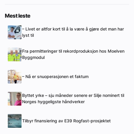
Mest leste
– Livet er altfor kort til å la være å gjøre det man har
lyst til
Fra permitteringer til rekordproduksjon hos Moelven
Byggmodul
– Nå er snuoperasjonen et faktum
Byttet yrke – sju måneder senere er Silje nominert til
Norges hyggeligste håndverker
Tilbyr finansiering av E39 Rogfast-prosjektet