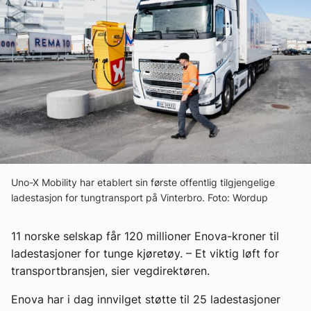
Ledige stillinger
eBlad
Aktivitetskalender
Bransjekommentar
Nyheter
Uno-X Mobility har etablert sin første offentlig tilgjengelige
ladestasjon for tungtransport på Vinterbro. Foto: Wordup
Aktuelle prosjekter
11 norske selskap får 120 millioner Enova-kroner til
ladestasjoner for tunge kjøretøy. – Et viktig løft for
transportbransjen, sier vegdirektøren.
Enova har i dag innvilget støtte til 25 ladestasjoner