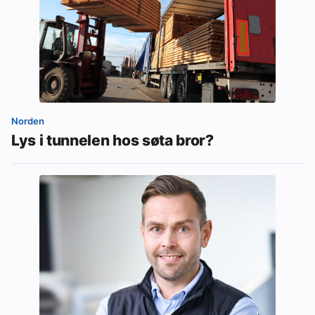
Norden
Lys i tunnelen hos søta bror?