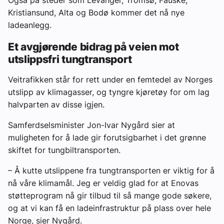
Også på steder som Levanger, Tromsø, Fauske,
Kristiansund, Alta og Bodø kommer det nå nye
ladeanlegg.
Et avgjørende bidrag på veien mot
utslippsfri tungtransport
Veitrafikken står for rett under en femtedel av Norges
utslipp av klimagasser, og tyngre kjøretøy for om lag
halvparten av disse igjen.
Samferdselsminister Jon-Ivar Nygård sier at
muligheten for å lade gir forutsigbarhet i det grønne
skiftet for tungbiltransporten.
– Å kutte utslippene fra tungtransporten er viktig for å
nå våre klimamål. Jeg er veldig glad for at Enovas
støtteprogram nå gir tilbud til så mange gode søkere,
og at vi kan få en ladeinfrastruktur på plass over hele
Norge, sier Nygård.