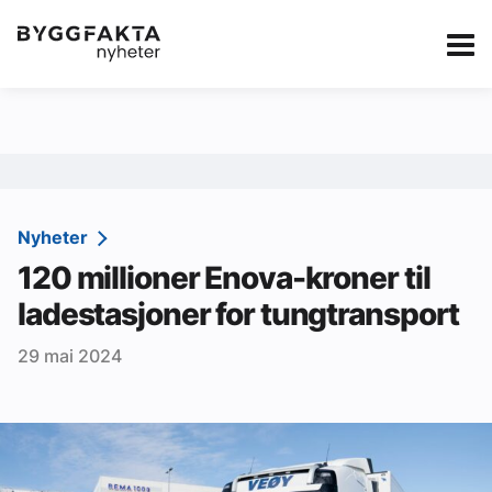
Kategorier
Jobbmarkedet
eBlad
Annonsere i Byg
Om oss
Redaksjonen
Nyheter
120 millioner Enova-kroner til
Om Byggfakta
ladestasjoner for tungtransport
Annonsere
29 mai 2024
Abonnere
Kontakt oss
Tips oss