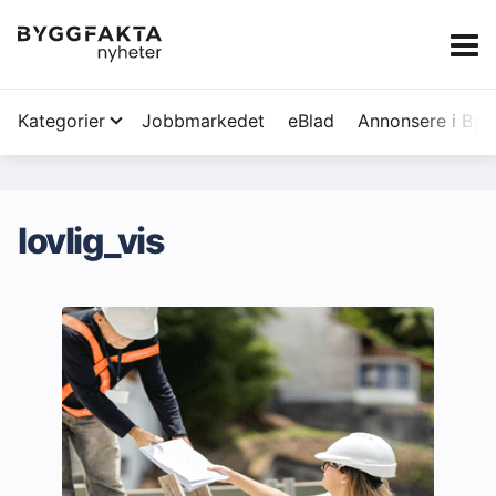
Kategorier
Jobbmarkedet
eBlad
Annonsere i Byg
Om oss
lovlig_vis
Redaksjonen
Om Byggfakta
Annonsere
Abonnere
Kontakt oss
Tips oss