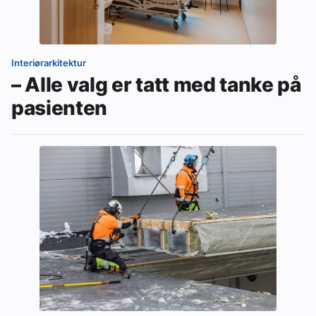
Ledige stillinger
eBlad
Interiørarkitektur
– Alle valg er tatt med tanke på
Aktivitetskalender
pasienten
Bransjekommentar
Nyheter
Aktuelle prosjekter